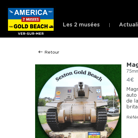
Les 2 musées
Actual
Retour
Mag
75mm,
4€
Magn
auto
de l
brit
Réfé