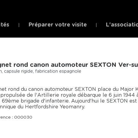
ités
Préparer votre visite
L'associati
net rond canon automoteur SEXTON Ver-su
 capsule rigide, fabrication espagnole
et rond du canon automoteur SEXTON place du Major K
 propulsée de l'Artillerie royale débarque le 6 juin 19
a 69ème brigade d'infanterie. Aujourd'hui le SEXTON es
annique du Hertfordshire Yeomanry.
rence : 000030