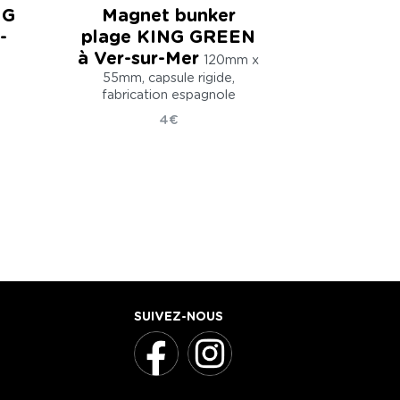
NG
Magnet bunker
-
plage KING GREEN
à Ver-sur-Mer
120mm x
n
55mm, capsule rigide,
fabrication espagnole
4€
SUIVEZ-NOUS