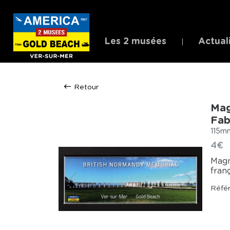
Les 2 musées
Actual
Retour
Mag
Fab
115mm
4€
Magn
fran
Précédent
Suivant
Réfé