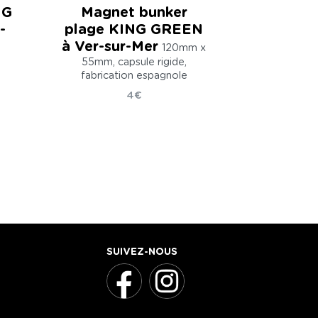
NG
Magnet bunker
-
plage KING GREEN
à Ver-sur-Mer
120mm x
n
55mm, capsule rigide,
fabrication espagnole
4€
SUIVEZ-NOUS