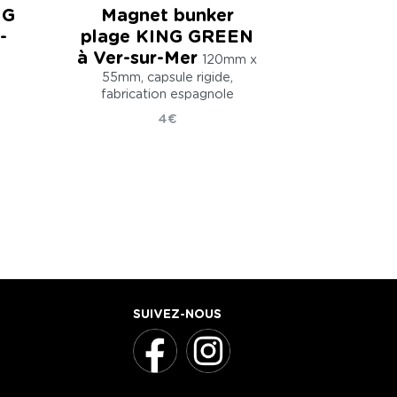
NG
Magnet bunker
-
plage KING GREEN
à Ver-sur-Mer
120mm x
n
55mm, capsule rigide,
fabrication espagnole
4€
SUIVEZ-NOUS