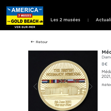
Les 2 musées
Actual
Retour
Méd
Diamè
8€
Méda
2021
Réfé
Précédent
Suivant