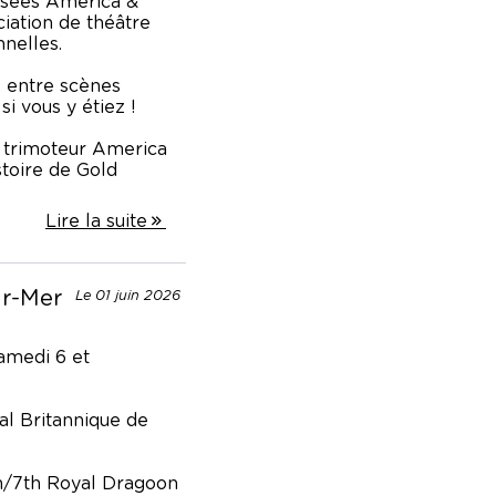
usées America &
ciation de théâtre
nnelles.
, entre scènes
i vous y étiez !
 trimoteur America
istoire de Gold
Lire la suite
ur-Mer
Le 01 juin 2026
amedi 6 et
al Britannique de
h/7th Royal Dragoon