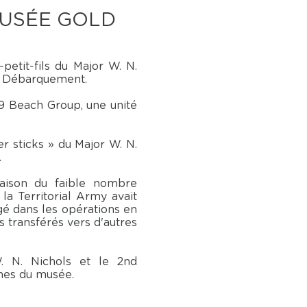
MUSÉE GOLD
e-petit-fils du Major W. N.
u Débarquement.
°9 Beach Group, une unité
r sticks » du Major W. N.
.
aison du faible nombre
la Territorial Army avait
gé dans les opérations en
fs transférés vers d'autres
. N. Nichols et le 2nd
ines du musée.