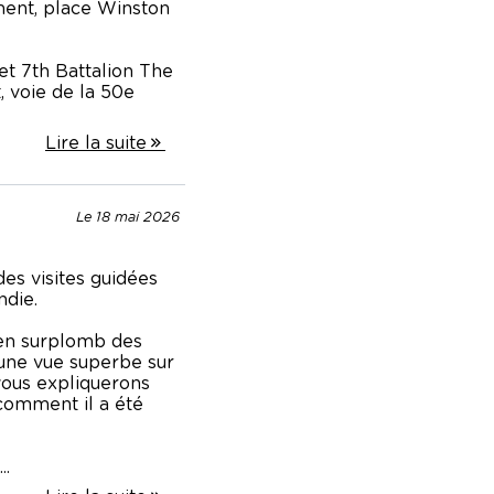
ment, place Winston
t 7th Battalion The
 voie de la 50e
Lire la suite
Le 18 mai 2026
es visites guidées
die.
 en surplomb des
une vue superbe sur
 vous expliquerons
 comment il a été
..