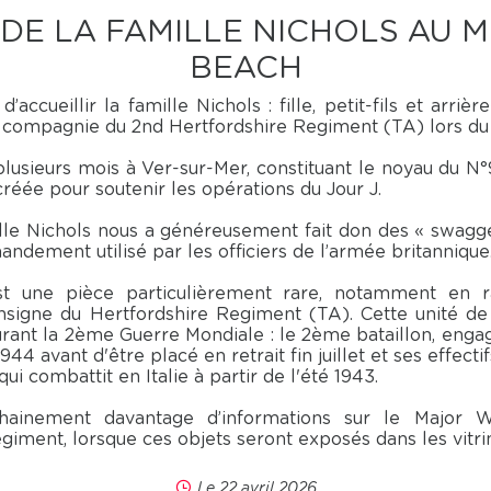
DE LA FAMILLE NICHOLS AU 
BEACH
’accueillir la famille Nichols : fille, petit-fils et arrièr
 compagnie du 2nd Hertfordshire Regiment (TA) lors d
lusieurs mois à Ver-sur-Mer, constituant le noyau du N
réée pour soutenir les opérations du Jour J.
ille Nichols nous a généreusement fait don des « swagge
ndement utilisé par les officiers de l’armée britannique
t une pièce particulièrement rare, notamment en r
insigne du Hertfordshire Regiment (TA). Cette unité de 
rant la 2ème Guerre Mondiale : le 2ème bataillon, enga
44 avant d'être placé en retrait fin juillet et ses effecti
 qui combattit en Italie à partir de l'été 1943.
hainement davantage d’informations sur le Major W
egiment, lorsque ces objets seront exposés dans les vitr
Le 22 avril 2026